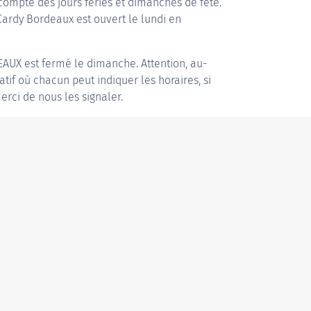
compte des jours fériés et dimanches de fête.
 Cardy Bordeaux est ouvert le lundi en
EAUX
est fermé le dimanche. Attention, au-
patif où chacun peut indiquer les horaires, si
erci de nous les signaler.