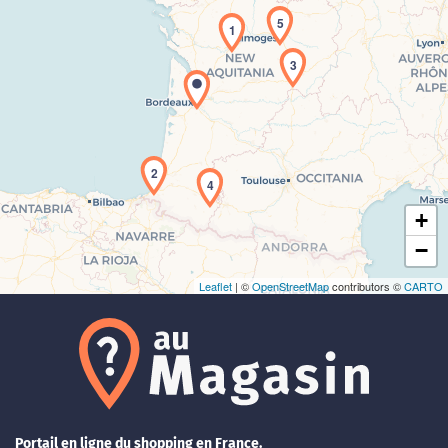
5
1
3
Chargement de la carte en cours...
2
4
+
−
Leaflet
| ©
OpenStreetMap
contributors ©
CARTO
Portail en ligne du shopping en France.