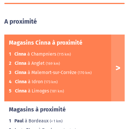
A proximité
Magasins Cinna à proximité
1
Cinna
à Champniers
(115 km)
2
Cinna
à Anglet
(169 km)
3
Cinna
à Malemort-sur-Corrèze
(170 km)
4
Cinna
à Idron
(173 km)
5
Cinna
à Limoges
(181 km)
Magasins à proximité
1
Paul
à Bordeaux
(< 1 km)