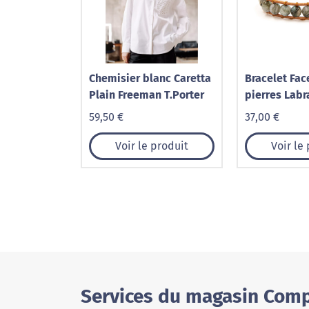
Chemisier blanc Caretta
Bracelet Fac
Plain Freeman T.Porter
pierres Labr
cuir véritabl
59,50 €
37,00 €
Voir le produit
Voir le
Services du magasin Comp