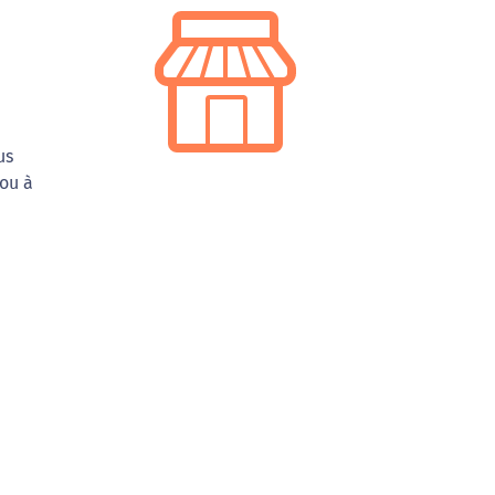
us
 ou à