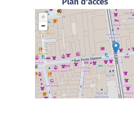
Plan d'accès
+
−