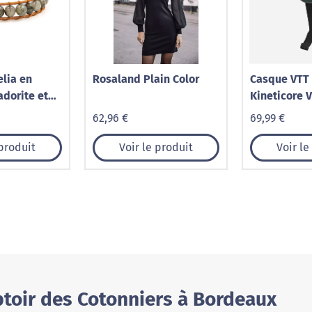
elia en
Rosaland Plain Color
Casque VTT 
adorite et
Kineticore V
e
62,96 €
69,99 €
 produit
Voir le produit
Voir le
toir des Cotonniers à Bordeaux