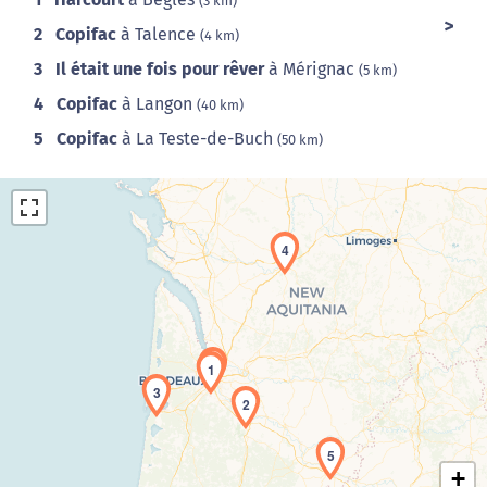
(3 km)
2
Copifac
à Talence
(4 km)
3
Il était une fois pour rêver
à Mérignac
(5 km)
4
Copifac
à Langon
(40 km)
5
Copifac
à La Teste-de-Buch
(50 km)
4
Chargement de la carte en cours...
1
3
2
5
+