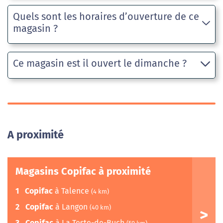
Quels sont les horaires d’ouverture de ce
magasin ?
Ce magasin est il ouvert le dimanche ?
A proximité
Magasins Copifac à proximité
1
Copifac
à Talence
(4 km)
2
Copifac
à Langon
(40 km)
3
Copifac
à La Teste-de-Buch