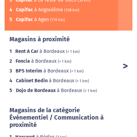
(50 km)
4
Copifac
à Angoulême
(108 km)
5
Copifac
à Agen
(119 km)
Magasins à proximité
1
Rent A Car
à Bordeaux
(< 1 km)
2
Foncia
à Bordeaux
(< 1 km)
3
BPS Interim
à Bordeaux
(< 1 km)
4
Cabinet Bedin
à Bordeaux
(< 1 km)
5
Dojo de Bordeaux
à Bordeaux
(< 1 km)
Magasins de la catégorie
Événementiel / Communication à
proximité
1
Harcourt
à Bègles