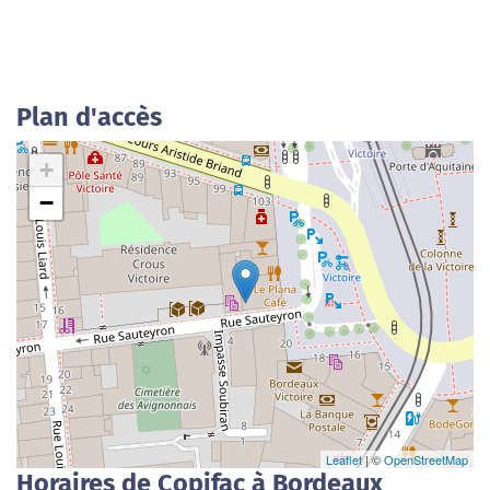
Plan d'accès
+
−
Leaflet
| ©
OpenStreetMap
Horaires de Copifac à Bordeaux