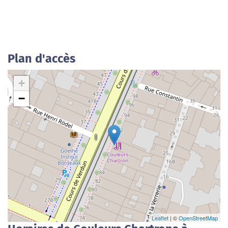
Plan d'accès
+
−
Leaflet
| ©
OpenStreetMap