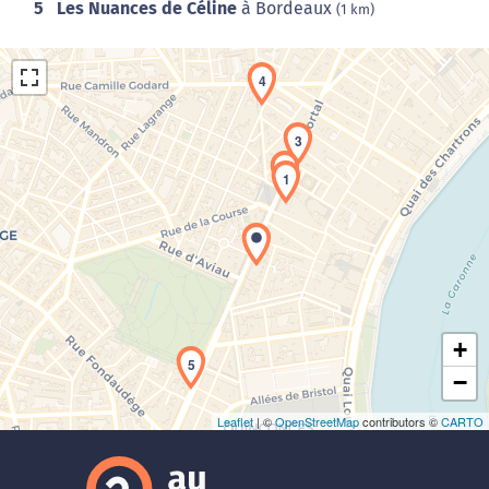
5
Les Nuances de Céline
à Bordeaux
(1 km)
4
3
2
1
Chargement de la carte en cours...
+
5
−
Leaflet
| ©
OpenStreetMap
contributors ©
CARTO