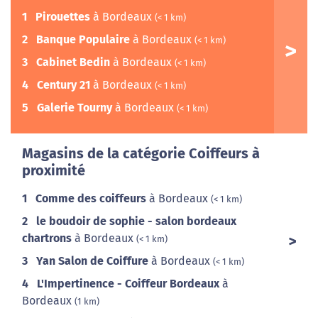
1
Pirouettes
à Bordeaux
(< 1 km)
2
Banque Populaire
à Bordeaux
(< 1 km)
3
Cabinet Bedin
à Bordeaux
(< 1 km)
4
Century 21
à Bordeaux
(< 1 km)
5
Galerie Tourny
à Bordeaux
(< 1 km)
Magasins de la catégorie Coiffeurs à
proximité
1
Comme des coiffeurs
à Bordeaux
(< 1 km)
2
le boudoir de sophie - salon bordeaux
chartrons
à Bordeaux
(< 1 km)
3
Yan Salon de Coiffure
à Bordeaux
(< 1 km)
4
L'Impertinence - Coiffeur Bordeaux
à
Bordeaux
(1 km)