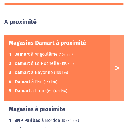
A proximité
Magasins Damart à proximité
1
Damart
à Angoulême
(107 km)
2
Damart
à La Rochelle
(153 km)
3
Damart
à Bayonne
(166 km)
4
Damart
à Pau
(173 km)
5
Damart
à Limoges
(181 km)
Magasins à proximité
1
BNP Paribas
à Bordeaux
(< 1 km)