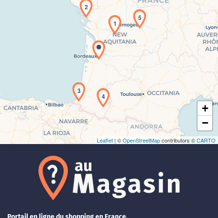
2
5
1
Chargement de la carte en cours...
3
4
+
−
Leaflet
| ©
OpenStreetMap
contributors ©
CARTO
Portail en ligne du shopping en France.