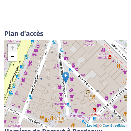
Plan d'accès
+
−
Leaflet
| ©
OpenStreetMap