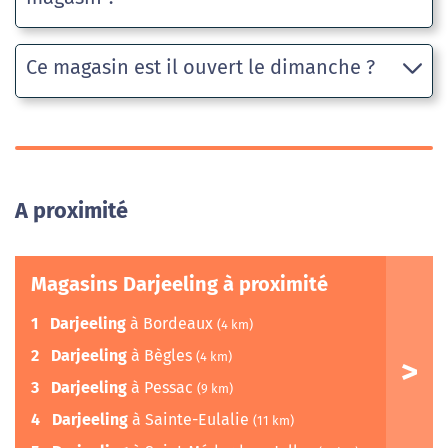
Ce magasin est il ouvert le dimanche ?
A proximité
Magasins Darjeeling à proximité
1
Darjeeling
à Bordeaux
(4 km)
2
Darjeeling
à Bègles
(4 km)
3
Darjeeling
à Pessac
(9 km)
4
Darjeeling
à Sainte-Eulalie
(11 km)