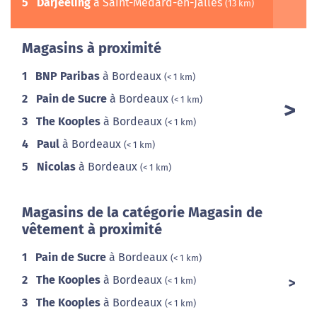
5
Darjeeling
à Saint-Médard-en-Jalles
(13 km)
Magasins à proximité
1
BNP Paribas
à Bordeaux
(< 1 km)
2
Pain de Sucre
à Bordeaux
(< 1 km)
3
The Kooples
à Bordeaux
(< 1 km)
4
Paul
à Bordeaux
(< 1 km)
5
Nicolas
à Bordeaux
(< 1 km)
Magasins de la catégorie Magasin de
vêtement à proximité
1
Pain de Sucre
à Bordeaux
(< 1 km)
2
The Kooples
à Bordeaux
(< 1 km)
3
The Kooples
à Bordeaux
(< 1 km)