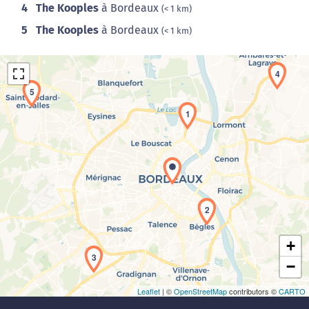
4
The Kooples
à Bordeaux
(< 1 km)
5
The Kooples
à Bordeaux
(< 1 km)
4
5
1
Chargement de la carte en cours...
2
+
3
−
Leaflet
| ©
OpenStreetMap
contributors ©
CARTO