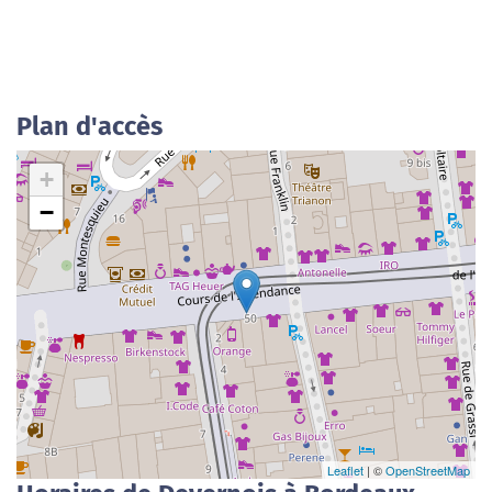
Plan d'accès
+
−
Leaflet
| ©
OpenStreetMap