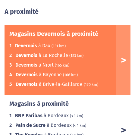
A proximité
Magasins Devernois à proximité
1
Devernois
à Dax
(131 km)
2
Devernois
à La Rochelle
(153 km)
3
Devernois
à Niort
(165 km)
4
Devernois
à Bayonne
(166 km)
5
Devernois
à Brive-la-Gaillarde
(170 km)
Magasins à proximité
1
BNP Paribas
à Bordeaux
(< 1 km)
2
Pain de Sucre
à Bordeaux
(< 1 km)
3
The Kooples
à Bordeaux