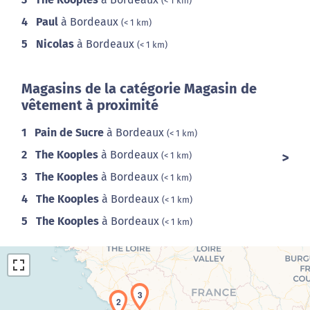
(< 1 km)
4
Paul
à Bordeaux
(< 1 km)
5
Nicolas
à Bordeaux
(< 1 km)
Magasins de la catégorie Magasin de
vêtement à proximité
1
Pain de Sucre
à Bordeaux
(< 1 km)
2
The Kooples
à Bordeaux
(< 1 km)
3
The Kooples
à Bordeaux
(< 1 km)
4
The Kooples
à Bordeaux
(< 1 km)
5
The Kooples
à Bordeaux
(< 1 km)
3
2