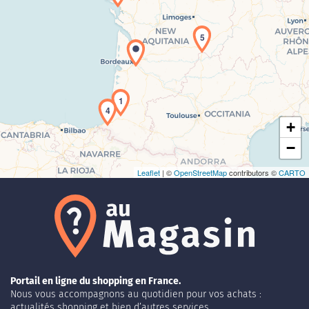
5
Chargement de la carte en cours...
1
4
+
−
Leaflet
| ©
OpenStreetMap
contributors ©
CARTO
Portail en ligne du shopping en France.
Nous vous accompagnons au quotidien pour vos achats :
actualités shopping et bien d’autres services.