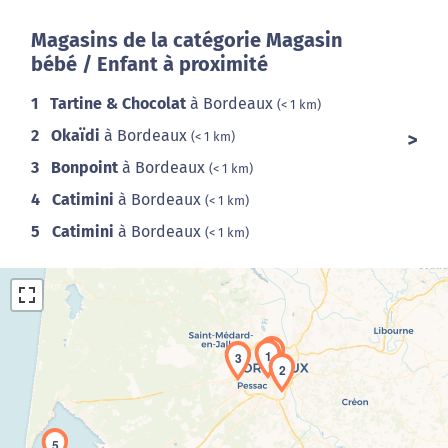
Magasins de la catégorie Magasin
bébé / Enfant à proximité
1
Tartine & Chocolat
à Bordeaux
(< 1 km)
2
Okaïdi
à Bordeaux
(< 1 km)
3
Bonpoint
à Bordeaux
(< 1 km)
4
Catimini
à Bordeaux
(< 1 km)
5
Catimini
à Bordeaux
(< 1 km)
1
3
2
Chargement de la carte en cours...
5