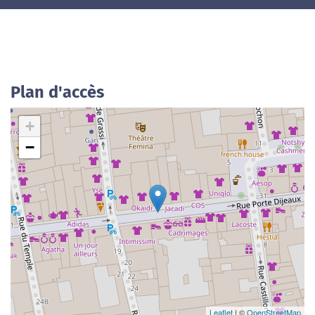
Plan d'accès
+
−
Leaflet
| ©
OpenStreetMap