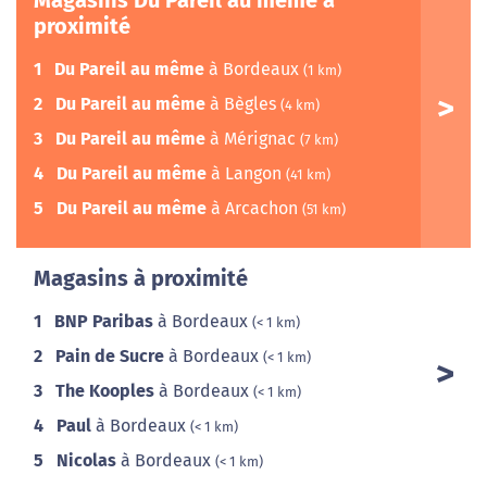
Magasins Du Pareil au même à
proximité
1
Du Pareil au même
à Bordeaux
(1 km)
2
Du Pareil au même
à Bègles
(4 km)
3
Du Pareil au même
à Mérignac
(7 km)
4
Du Pareil au même
à Langon
(41 km)
5
Du Pareil au même
à Arcachon
(51 km)
Magasins à proximité
1
BNP Paribas
à Bordeaux
(< 1 km)
2
Pain de Sucre
à Bordeaux
(< 1 km)
3
The Kooples
à Bordeaux
(< 1 km)
4
Paul
à Bordeaux
(< 1 km)
5
Nicolas
à Bordeaux
(< 1 km)