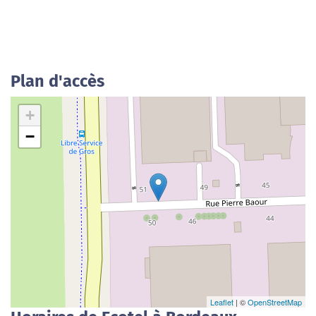
Plan d'accès
+
−
Leaflet
| ©
OpenStreetMap