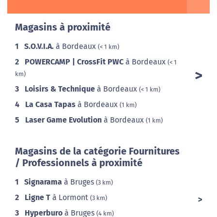
Magasins à proximité
1
S.O.V.I.A.
à Bordeaux
(< 1 km)
2
POWERCAMP | CrossFit PWC
à Bordeaux
(< 1
km)
3
Loisirs & Technique
à Bordeaux
(< 1 km)
4
La Casa Tapas
à Bordeaux
(1 km)
5
Laser Game Evolution
à Bordeaux
(1 km)
Magasins de la catégorie Fournitures
/ Professionnels à proximité
1
Signarama
à Bruges
(3 km)
2
Ligne T
à Lormont
(3 km)
3
Hyperburo
à Bruges
(4 km)