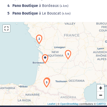
4
Pano Boutique
à Bordeaux
(4 km)
5
Pano Boutique
à Le Bouscat
(4 km)
1
2
3
Chargement de la carte en cours...
4
5
+
−
Leaflet
| ©
OpenStreetMap
contributors ©
CARTO