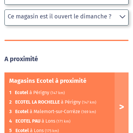
Ce magasin est il ouvert le dimanche ?
A proximité
Magasins Ecotel à proximité
1
Ecotel
à Périgny
(147 km)
2
ECOTEL LA ROCHELLE
à Périgny
(147 km)
3
Ecotel
à Malemort-sur-Corrèze
(169 km)
4
ECOTEL PAU
à Lons
(171 km)
5
Ecotel
à Lons
(175 km)