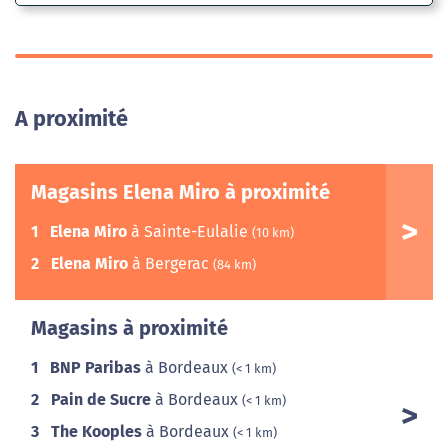
A proximité
Magasins Elena Miro à proximité
1
Elena Miro
à Sainte-Eulalie
(10 km)
2
Elena Miro
à Bergerac
(84 km)
Magasins à proximité
1
BNP Paribas
à Bordeaux
(< 1 km)
2
Pain de Sucre
à Bordeaux
(< 1 km)
3
The Kooples
à Bordeaux
(< 1 km)