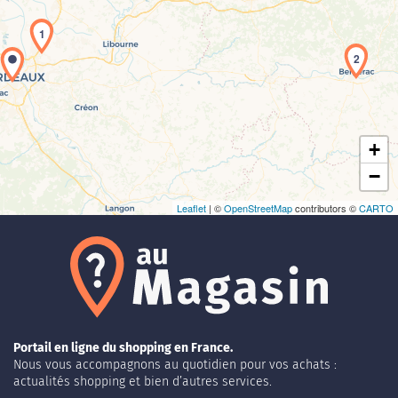
1
Chargement de la carte en cours...
2
+
−
Leaflet
| ©
OpenStreetMap
contributors ©
CARTO
Portail en ligne du shopping en France.
Nous vous accompagnons au quotidien pour vos achats :
actualités shopping et bien d’autres services.