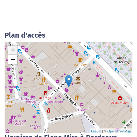
Plan d'accès
+
−
Leaflet
| ©
OpenStreetMap