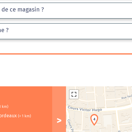
e de ce magasin ?
he ?
 1 km)
ordeaux
(< 1 km)
4