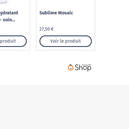
hydratant
Sublime Mosaic
- soin
27,50 €
 produit
Voir le produit