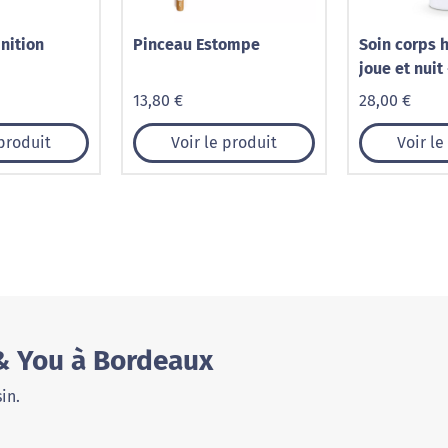
nition
Pinceau Estompe
Soin corps 
joue et nuit 
précieux
13,80 €
28,00 €
 produit
Voir le produit
Voir le
 & You à Bordeaux
in.