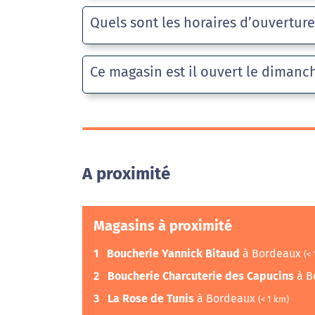
Quels sont les horaires d’ouvertur
Ce magasin est il ouvert le dimanc
A proximité
Magasins à proximité
1
Boucherie Yannick Bitaud
à Bordeaux
(<
2
Boucherie Charcuterie des Capucins
à B
3
La Rose de Tunis
à Bordeaux
(< 1 km)