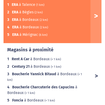
1
ERA
à Talence
(1 km)
2
ERA
à Bègles
(2 km)
3
ERA
à Bordeaux
(2 km)
4
ERA
à Bordeaux
(2 km)
5
ERA
à Mérignac
(6 km)
Magasins à proximité
1
Rent A Car
à Bordeaux
(< 1 km)
2
Century 21
à Bordeaux
(< 1 km)
3
Boucherie Yannick Bitaud
à Bordeaux
(< 1
km)
4
Boucherie Charcuterie des Capucins
à
Bordeaux
(< 1 km)
5
Foncia
à Bordeaux
(< 1 km)