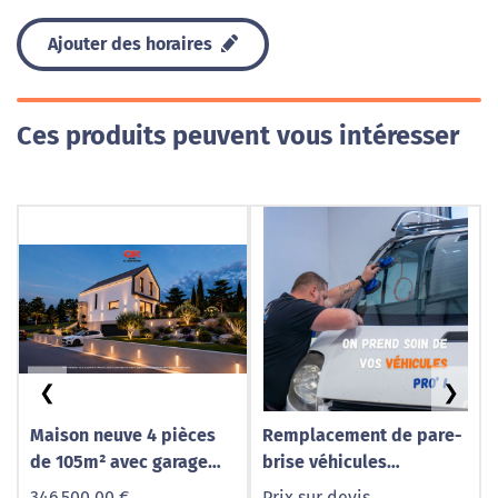
Ajouter des horaires
Ces produits peuvent vous intéresser
❮
❯
Maison neuve 4 pièces
Remplacement de pare-
de 105m² avec garage
brise véhicules
double à GRENDELBRUCH
utilitaires à Caudry –
346 500,00 €
Prix sur devis