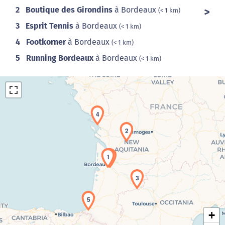
2
Boutique des Girondins
à Bordeaux
(< 1 km)
3
Esprit Tennis
à Bordeaux
(< 1 km)
4
Footkorner
à Bordeaux
(< 1 km)
5
Running Bordeaux
à Bordeaux
(< 1 km)
4
2
1
Chargement de la carte en cours...
3
5
+