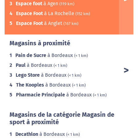
3
Espace foot
à Agen
(119 km)
4
Espace Foot
à La Rochelle
(152 km)
5
Espace Foot
à Anglet
(167 km)
Magasins à proximité
1
Pain de Sucre
à Bordeaux
(< 1 km)
2
Paul
à Bordeaux
(< 1 km)
3
Lego Store
à Bordeaux
(< 1 km)
4
The Kooples
à Bordeaux
(< 1 km)
5
Pharmacie Principale
à Bordeaux
(< 1 km)
Magasins de la catégorie Magasin de
sport à proximité
1
Decathlon
à Bordeaux
(< 1 km)