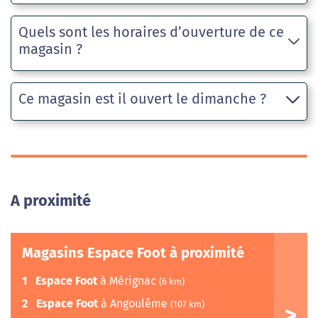
Quels sont les horaires d’ouverture de ce
magasin ?
Ce magasin est il ouvert le dimanche ?
A proximité
Magasins Espace Foot à proximité
1
Espace Foot
à Mérignac
(6 km)
2
Espace Foot
à Angoulême
(107 km)