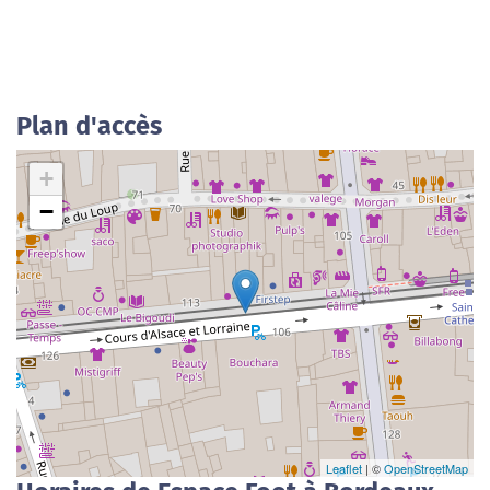
Plan d'accès
+
−
Leaflet
| ©
OpenStreetMap