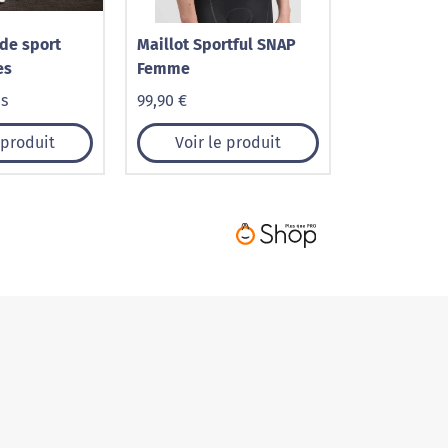
de sport
Maillot Sportful SNAP
es
Femme
is
99,90 €
 produit
Voir le produit