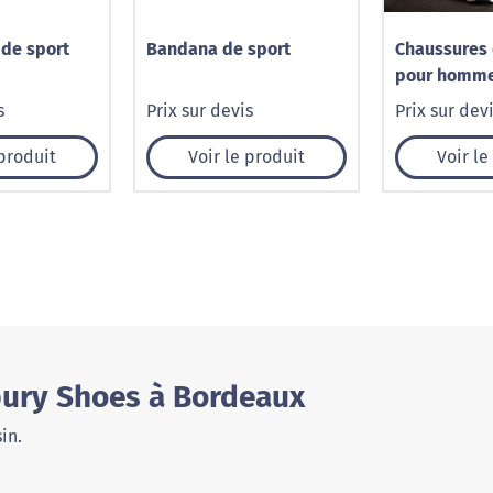
 de sport
Bandana de sport
Chaussures 
pour homm
s
Prix sur devis
Prix sur dev
 produit
Voir le produit
Voir le
bury Shoes à Bordeaux
in.