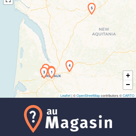
5
Chargement de la carte en cours...
4
2
3
1
+
−
Leaflet
| ©
OpenStreetMap
contributors ©
CARTO