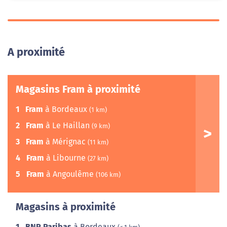
A proximité
Magasins Fram à proximité
1
Fram
à Bordeaux
(1 km)
2
Fram
à Le Haillan
(9 km)
3
Fram
à Mérignac
(11 km)
4
Fram
à Libourne
(27 km)
5
Fram
à Angoulême
(106 km)
Magasins à proximité
1
BNP Paribas
à Bordeaux