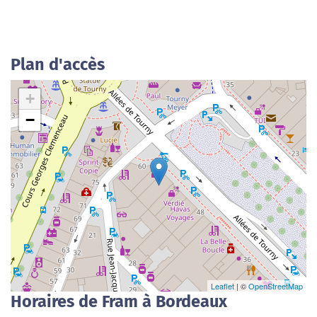
Plan d'accès
+
−
Leaflet
| ©
OpenStreetMap
Horaires de Fram à Bordeaux