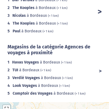
(< 1 km)
2
The Kooples
à Bordeaux
(< 1 km)
3
Nicolas
à Bordeaux
(< 1 km)
4
The Kooples
à Bordeaux
(< 1 km)
5
Paul
à Bordeaux
(< 1 km)
Magasins de la catégorie Agences de
voyages à proximité
1
Havas Voyages
à Bordeaux
(< 1 km)
2
TUI
à Bordeaux
(< 1 km)
3
Verdié Voyages
à Bordeaux
(< 1 km)
4
Look Voyages
à Bordeaux
(< 1 km)
5
Comptoir des Voyages
à Bordeaux
(< 1 km)