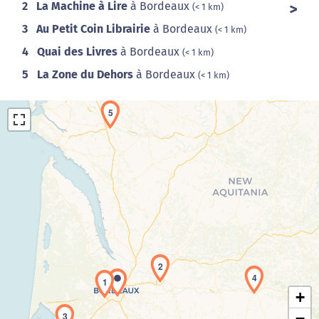
2
La Machine à Lire
à Bordeaux
(< 1 km)
3
Au Petit Coin Librairie
à Bordeaux
(< 1 km)
4
Quai des Livres
à Bordeaux
(< 1 km)
5
La Zone du Dehors
à Bordeaux
(< 1 km)
5
Chargement de la carte en cours...
2
4
1
+
3
−