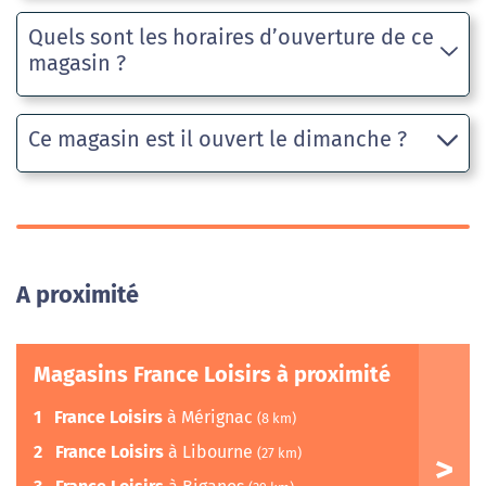
Quels sont les horaires d’ouverture de ce
magasin ?
Ce magasin est il ouvert le dimanche ?
A proximité
Magasins France Loisirs à proximité
1
France Loisirs
à Mérignac
(8 km)
2
France Loisirs
à Libourne
(27 km)