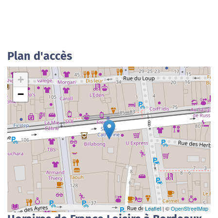
Plan d'accès
+
−
Leaflet
| ©
OpenStreetMap