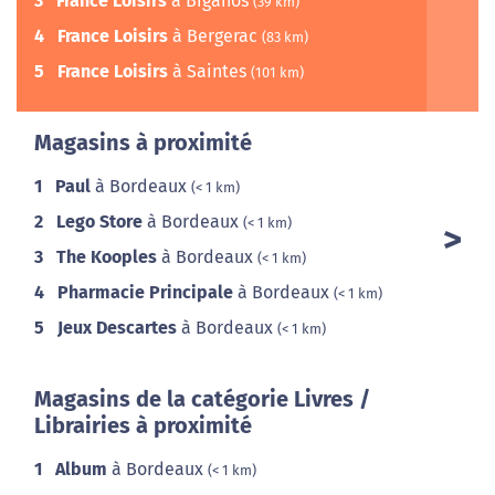
3
France Loisirs
à Biganos
(39 km)
4
France Loisirs
à Bergerac
(83 km)
5
France Loisirs
à Saintes
(101 km)
Magasins à proximité
1
Paul
à Bordeaux
(< 1 km)
2
Lego Store
à Bordeaux
(< 1 km)
3
The Kooples
à Bordeaux
(< 1 km)
4
Pharmacie Principale
à Bordeaux
(< 1 km)
5
Jeux Descartes
à Bordeaux
(< 1 km)
Magasins de la catégorie Livres /
Librairies à proximité
1
Album
à Bordeaux
(< 1 km)