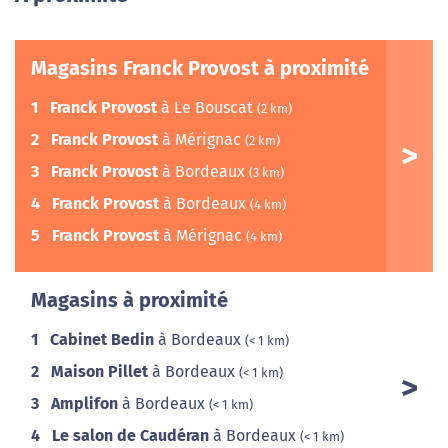
Magasins Franck Provost à proximité
1
Franck Provost
à Le Bouscat
(2 km)
2
Franck Provost
à Mérignac
(2 km)
3
Franck Provost
à Bordeaux
(3 km)
4
Franck Provost
à Bordeaux
(4 km)
5
Franck Provost
à Mérignac
(4 km)
Magasins à proximité
1
Cabinet Bedin
à Bordeaux
(< 1 km)
2
Maison Pillet
à Bordeaux
(< 1 km)
3
Amplifon
à Bordeaux
(< 1 km)
4
Le salon de Caudéran
à Bordeaux
(< 1 km)