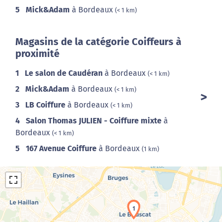
5
Mick&Adam
à Bordeaux
(< 1 km)
Magasins de la catégorie Coiffeurs à
proximité
1
Le salon de Caudéran
à Bordeaux
(< 1 km)
2
Mick&Adam
à Bordeaux
(< 1 km)
3
LB Coiffure
à Bordeaux
(< 1 km)
4
Salon Thomas JULIEN - Coiffure mixte
à
Bordeaux
(< 1 km)
5
167 Avenue Coiffure
à Bordeaux
(1 km)
1