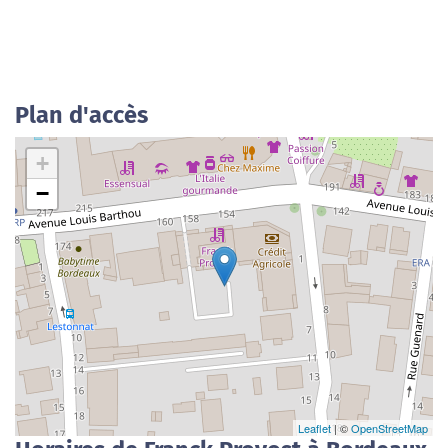
Plan d'accès
+
−
Leaflet
| ©
OpenStreetMap