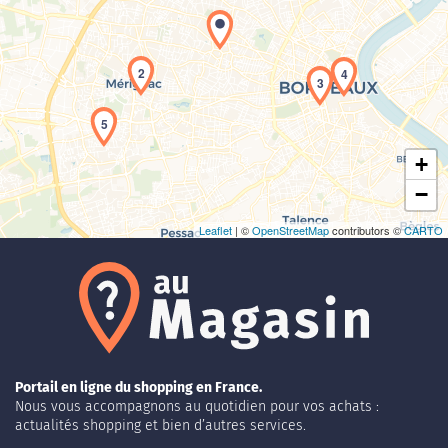
Chargement de la carte en cours...
2
4
3
5
+
−
Leaflet
| ©
OpenStreetMap
contributors ©
CARTO
Portail en ligne du shopping en France.
Nous vous accompagnons au quotidien pour vos achats :
actualités shopping et bien d’autres services.