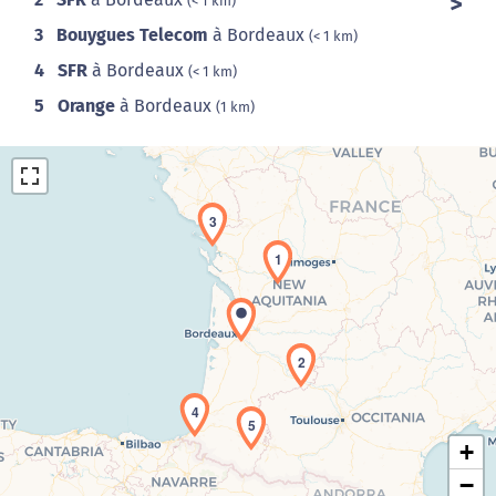
(< 1 km)
3
Bouygues Telecom
à Bordeaux
(< 1 km)
4
SFR
à Bordeaux
(< 1 km)
5
Orange
à Bordeaux
(1 km)
3
1
Chargement de la carte en cours...
2
4
5
+
−