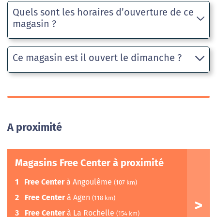
Quels sont les horaires d’ouverture de ce
magasin ?
Ce magasin est il ouvert le dimanche ?
A proximité
Magasins Free Center à proximité
1
Free Center
à Angoulême
(107 km)
2
Free Center
à Agen
(118 km)
3
Free Center
à La Rochelle
(154 km)