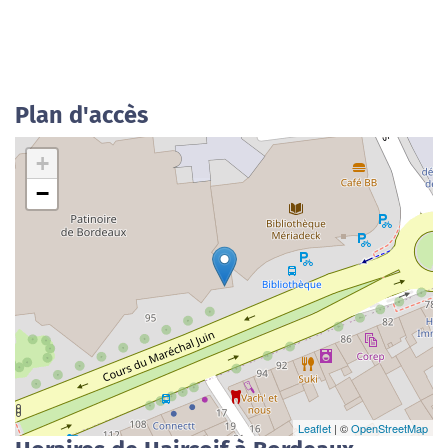
Plan d'accès
+
−
Leaflet
| ©
OpenStreetMap