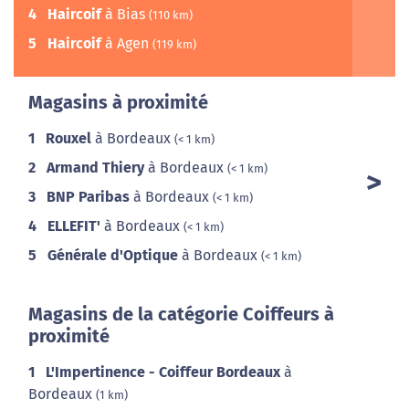
4
Haircoif
à Bias
(110 km)
5
Haircoif
à Agen
(119 km)
Magasins à proximité
1
Rouxel
à Bordeaux
(< 1 km)
2
Armand Thiery
à Bordeaux
(< 1 km)
3
BNP Paribas
à Bordeaux
(< 1 km)
4
ELLEFIT'
à Bordeaux
(< 1 km)
5
Générale d'Optique
à Bordeaux
(< 1 km)
Magasins de la catégorie Coiffeurs à
proximité
1
L'Impertinence - Coiffeur Bordeaux
à
Bordeaux
(1 km)