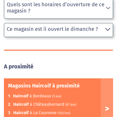
Quels sont les horaires d’ouverture de ce
magasin ?
Ce magasin est il ouvert le dimanche ?
A proximité
Magasins Haircoif à proximité
1
Haircoif
à Bordeaux
(5 km)
2
Haircoif
à Châteaubernard
(97 km)
3
Haircoif
à La Couronne
(102 km)