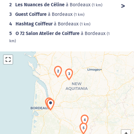
2
Les Nuances de Céline
à Bordeaux
(1 km)
3
Guest Coiffure
à Bordeaux
(1 km)
4
Hashtag Coiffeur
à Bordeaux
(1 km)
5
O 72 Salon Atelier de Coiffure
à Bordeaux
(1
km)
2
3
1
Chargement de la carte en cours...
4
5