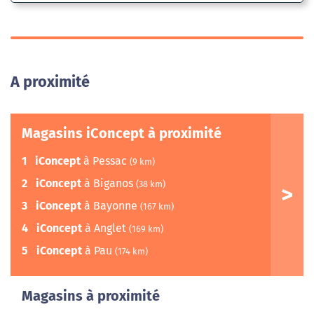
A proximité
Magasins iConcept à proximité
1
iConcept
à Pessac
(9 km)
2
iConcept
à Biganos
(38 km)
3
iConcept
à Bayonne
(167 km)
4
iConcept
à Anglet
(169 km)
5
iConcept
à Pau
(174 km)
Magasins à proximité