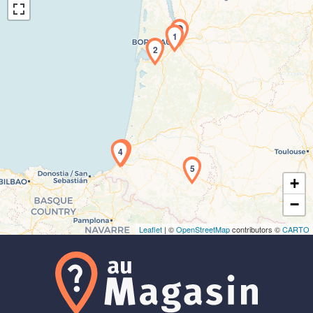
1
2
Chargement de la carte en cours...
3
4
5
+
−
Leaflet
| ©
OpenStreetMap
contributors ©
CARTO