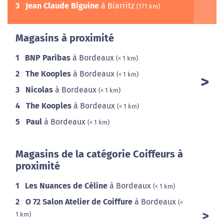
3
Jean Claude Biguine
à Biarritz
(171 km)
Magasins à proximité
1
BNP Paribas
à Bordeaux
(< 1 km)
2
The Kooples
à Bordeaux
(< 1 km)
3
Nicolas
à Bordeaux
(< 1 km)
4
The Kooples
à Bordeaux
(< 1 km)
5
Paul
à Bordeaux
(< 1 km)
Magasins de la catégorie Coiffeurs à
proximité
1
Les Nuances de Céline
à Bordeaux
(< 1 km)
2
O 72 Salon Atelier de Coiffure
à Bordeaux
(<
1 km)