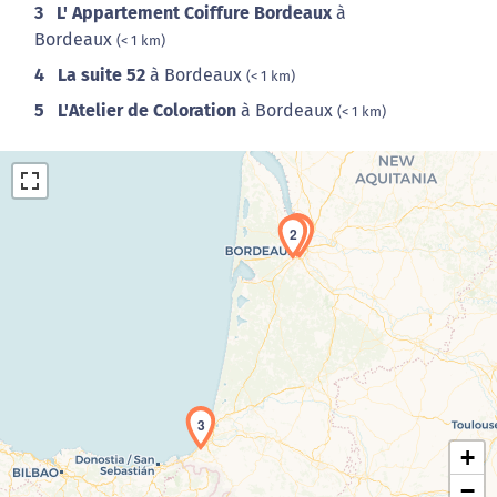
3
L' Appartement Coiffure Bordeaux
à
Bordeaux
(< 1 km)
4
La suite 52
à Bordeaux
(< 1 km)
5
L'Atelier de Coloration
à Bordeaux
(< 1 km)
1
2
Chargement de la carte en cours...
3
+
−