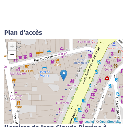
Plan d'accès
+
−
Leaflet
| ©
OpenStreetMap