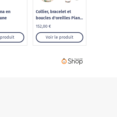
ana en
Collier, bracelet et
Lune
boucles d'oreilles Piana
en pierres Agate
152,00 €
Aquatique
 produit
Voir le produit