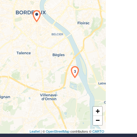
rgement de la carte en cours...
3
+
−
Leaflet
| ©
OpenStreetMap
contributors ©
CARTO