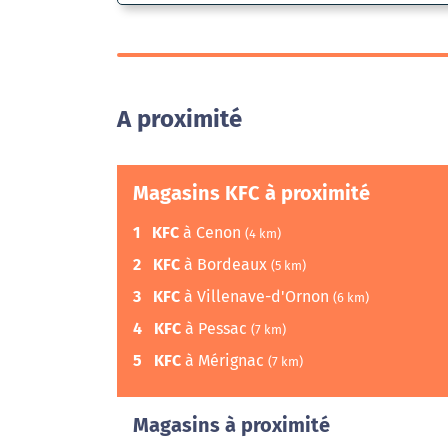
A proximité
Magasins KFC à proximité
1
KFC
à Cenon
(4 km)
2
KFC
à Bordeaux
(5 km)
3
KFC
à Villenave-d'Ornon
(6 km)
4
KFC
à Pessac
(7 km)
5
KFC
à Mérignac
(7 km)
Magasins à proximité