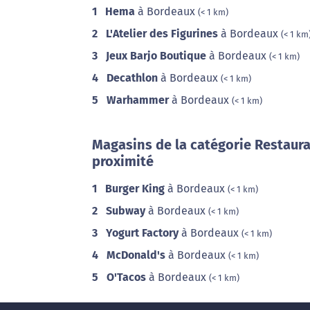
1
Hema
à Bordeaux
(< 1 km)
2
L'Atelier des Figurines
à Bordeaux
(< 1 km
3
Jeux Barjo Boutique
à Bordeaux
(< 1 km)
4
Decathlon
à Bordeaux
(< 1 km)
5
Warhammer
à Bordeaux
(< 1 km)
Magasins de la catégorie Restaura
proximité
1
Burger King
à Bordeaux
(< 1 km)
2
Subway
à Bordeaux
(< 1 km)
3
Yogurt Factory
à Bordeaux
(< 1 km)
4
McDonald's
à Bordeaux
(< 1 km)
5
O'Tacos
à Bordeaux
(< 1 km)