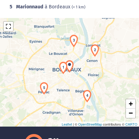
5
Marionnaud
à Bordeaux
(< 1 km)
3
2
1
Chargement de la carte en cours...
5
4
+
−
Leaflet
| ©
OpenStreetMap
contributors ©
CARTO