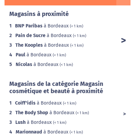
Magasins à proximité
1
BNP Paribas
à Bordeaux
(< 1 km)
2
Pain de Sucre
à Bordeaux
(< 1 km)
3
The Kooples
à Bordeaux
(< 1 km)
4
Paul
à Bordeaux
(< 1 km)
5
Nicolas
à Bordeaux
(< 1 km)
Magasins de la catégorie Magasin
cosmétique et beauté à proximité
1
Coiff'idis
à Bordeaux
(< 1 km)
2
The Body Shop
à Bordeaux
(< 1 km)
3
Lush
à Bordeaux
(< 1 km)
4
Marionnaud
à Bordeaux
(< 1 km)