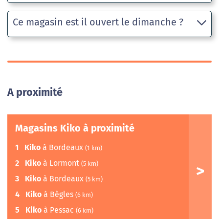
Ce magasin est il ouvert le dimanche ?
A proximité
Magasins Kiko à proximité
1
Kiko
à Bordeaux
(1 km)
2
Kiko
à Lormont
(5 km)
3
Kiko
à Bordeaux
(5 km)
4
Kiko
à Bègles
(6 km)
5
Kiko
à Pessac
(6 km)