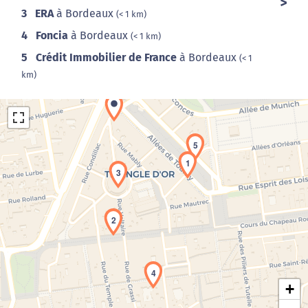
3
ERA
à Bordeaux
(< 1 km)
4
Foncia
à Bordeaux
(< 1 km)
5
Crédit Immobilier de France
à Bordeaux
(< 1
km)
5
1
3
Chargement de la carte en cours...
2
4
+