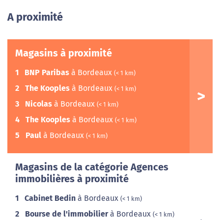
A proximité
Magasins à proximité
1
BNP Paribas
à Bordeaux
(< 1 km)
2
The Kooples
à Bordeaux
(< 1 km)
3
Nicolas
à Bordeaux
(< 1 km)
4
The Kooples
à Bordeaux
(< 1 km)
5
Paul
à Bordeaux
(< 1 km)
Magasins de la catégorie Agences
immobilières à proximité
1
Cabinet Bedin
à Bordeaux
(< 1 km)
2
Bourse de l'immobilier
à Bordeaux
(< 1 km)