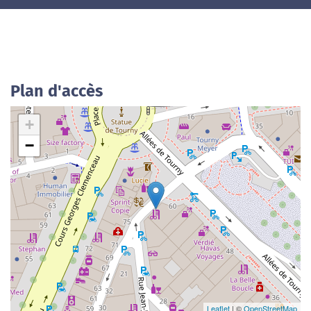
Plan d'accès
+
−
Leaflet
| ©
OpenStreetMap