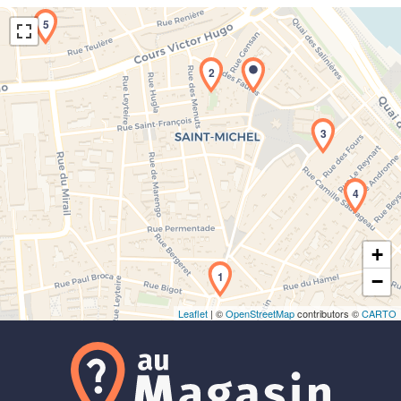
5
2
3
Chargement de la carte en cours...
4
+
1
−
Leaflet
| ©
OpenStreetMap
contributors ©
CARTO