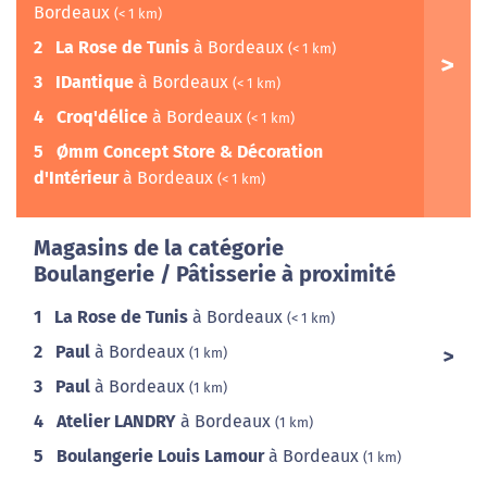
Bordeaux
(< 1 km)
2
La Rose de Tunis
à Bordeaux
(< 1 km)
3
IDantique
à Bordeaux
(< 1 km)
4
Croq'délice
à Bordeaux
(< 1 km)
5
Ømm Concept Store & Décoration
d'Intérieur
à Bordeaux
(< 1 km)
Magasins de la catégorie
Boulangerie / Pâtisserie à proximité
1
La Rose de Tunis
à Bordeaux
(< 1 km)
2
Paul
à Bordeaux
(1 km)
3
Paul
à Bordeaux
(1 km)
4
Atelier LANDRY
à Bordeaux
(1 km)
5
Boulangerie Louis Lamour
à Bordeaux
(1 km)