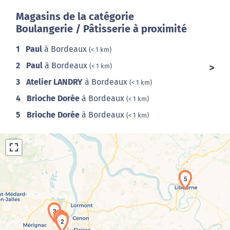
Magasins de la catégorie
Boulangerie / Pâtisserie à proximité
1
Paul
à Bordeaux
(< 1 km)
2
Paul
à Bordeaux
(< 1 km)
3
Atelier LANDRY
à Bordeaux
(< 1 km)
4
Brioche Dorée
à Bordeaux
(< 1 km)
5
Brioche Dorée
à Bordeaux
(< 1 km)
5
3
1
2
Chargement de la carte en cours...