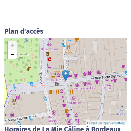
Plan d'accès
+
−
Leaflet
| ©
OpenStreetMap
Horaires de La Mie Câline à Bordeaux