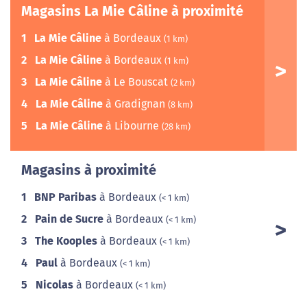
Magasins La Mie Câline à proximité
1
La Mie Câline
à Bordeaux
(1 km)
2
La Mie Câline
à Bordeaux
(1 km)
3
La Mie Câline
à Le Bouscat
(2 km)
4
La Mie Câline
à Gradignan
(8 km)
5
La Mie Câline
à Libourne
(28 km)
Magasins à proximité
1
BNP Paribas
à Bordeaux
(< 1 km)
2
Pain de Sucre
à Bordeaux
(< 1 km)
3
The Kooples
à Bordeaux
(< 1 km)
4
Paul
à Bordeaux
(< 1 km)
5
Nicolas
à Bordeaux
(< 1 km)