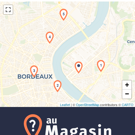
5
4
Chargement de la carte en cours...
1
3
+
2
−
Leaflet
| ©
OpenStreetMap
contributors ©
CARTO