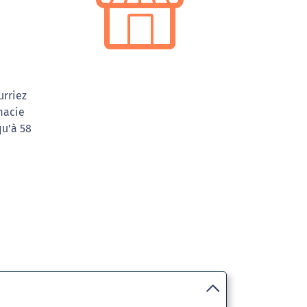
urriez
macie
qu'à 58