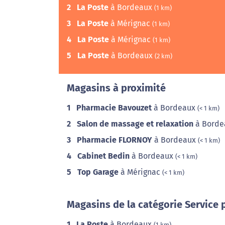
2
La Poste
à Bordeaux
(1 km)
3
La Poste
à Mérignac
(1 km)
4
La Poste
à Mérignac
(1 km)
5
La Poste
à Bordeaux
(2 km)
Magasins à proximité
1
Pharmacie Bavouzet
à Bordeaux
(< 1 km)
2
Salon de massage et relaxation
à Bord
3
Pharmacie FLORNOY
à Bordeaux
(< 1 km)
4
Cabinet Bedin
à Bordeaux
(< 1 km)
5
Top Garage
à Mérignac
(< 1 km)
Magasins de la catégorie Service 
1
La Poste
à Bordeaux
(1 km)