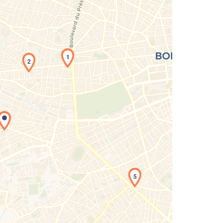
1
2
rgement de la carte en cours...
5