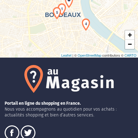
Chargement de la carte en cours...
1
5
4
+
−
Leaflet
| ©
OpenStreetMap
contributors ©
CARTO
Portail en ligne du shopping en France.
Nous vous accompagnons au quotidien pour vos achats :
actualités shopping et bien d’autres services.