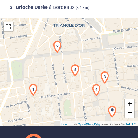
5
Brioche Dorée
à Bordeaux
(< 1 km)
2
5
Chargement de la carte en cours...
3
1
4
+
−
Leaflet
| ©
OpenStreetMap
contributors ©
CARTO