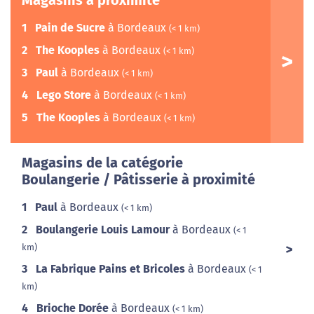
Magasins à proximité
1
Pain de Sucre
à Bordeaux
(< 1 km)
2
The Kooples
à Bordeaux
(< 1 km)
3
Paul
à Bordeaux
(< 1 km)
4
Lego Store
à Bordeaux
(< 1 km)
5
The Kooples
à Bordeaux
(< 1 km)
Magasins de la catégorie
Boulangerie / Pâtisserie à proximité
1
Paul
à Bordeaux
(< 1 km)
2
Boulangerie Louis Lamour
à Bordeaux
(< 1
km)
3
La Fabrique Pains et Bricoles
à Bordeaux
(< 1
km)
4
Brioche Dorée
à Bordeaux
(< 1 km)