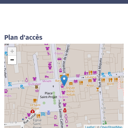
Plan d'accès
+
−
Leaflet
| ©
OpenStreetMap