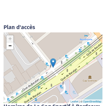
Plan d'accès
+
−
Leaflet
| ©
OpenStreetMap