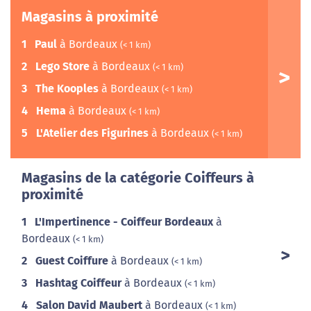
Magasins à proximité
1
Paul
à Bordeaux
(< 1 km)
2
Lego Store
à Bordeaux
(< 1 km)
3
The Kooples
à Bordeaux
(< 1 km)
4
Hema
à Bordeaux
(< 1 km)
5
L'Atelier des Figurines
à Bordeaux
(< 1 km)
Magasins de la catégorie Coiffeurs à
proximité
1
L'Impertinence - Coiffeur Bordeaux
à
Bordeaux
(< 1 km)
2
Guest Coiffure
à Bordeaux
(< 1 km)
3
Hashtag Coiffeur
à Bordeaux
(< 1 km)
4
Salon David Maubert
à Bordeaux
(< 1 km)