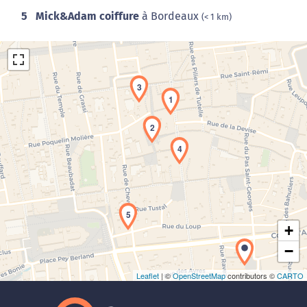
5
Mick&Adam coiffure
à Bordeaux
(< 1 km)
3
1
2
4
Chargement de la carte en cours...
5
+
−
Leaflet
| ©
OpenStreetMap
contributors ©
CARTO