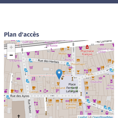
Plan d'accès
+
−
Leaflet
| ©
OpenStreetMap