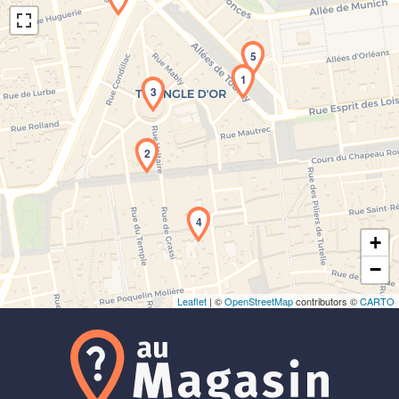
5
1
3
Chargement de la carte en cours...
2
4
+
−
Leaflet
| ©
OpenStreetMap
contributors ©
CARTO