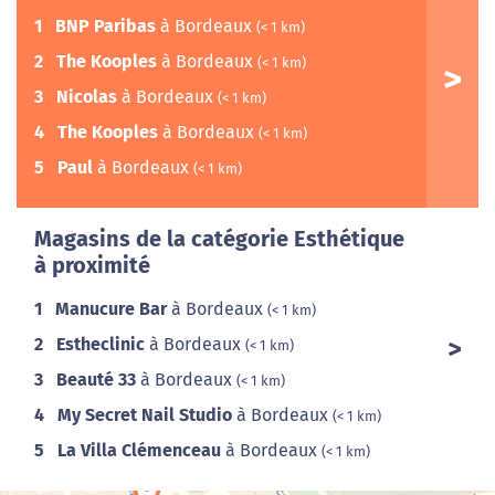
1
BNP Paribas
à Bordeaux
(< 1 km)
2
The Kooples
à Bordeaux
(< 1 km)
3
Nicolas
à Bordeaux
(< 1 km)
4
The Kooples
à Bordeaux
(< 1 km)
5
Paul
à Bordeaux
(< 1 km)
Magasins de la catégorie Esthétique
à proximité
1
Manucure Bar
à Bordeaux
(< 1 km)
2
Estheclinic
à Bordeaux
(< 1 km)
3
Beauté 33
à Bordeaux
(< 1 km)
4
My Secret Nail Studio
à Bordeaux
(< 1 km)
5
La Villa Clémenceau
à Bordeaux
(< 1 km)