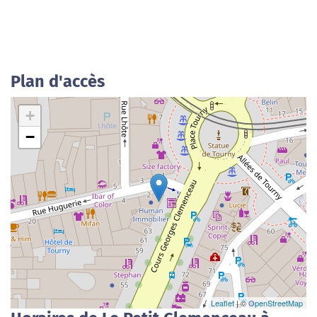
Plan d'accès
+
−
Leaflet
| ©
OpenStreetMap