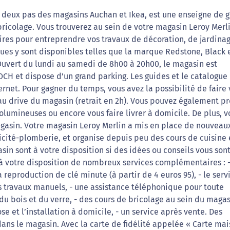
à deux pas des magasins Auchan et Ikea, est une enseigne de 
bricolage. Vous trouverez au sein de votre magasin Leroy Merl
aires pour entreprendre vos travaux de décoration, de jardina
es y sont disponibles telles que la marque Redstone, Black 
 Ouvert du lundi au samedi de 8h00 à 20h00, le magasin est
CH et dispose d’un grand parking. Les guides et le catalogue
ernet. Pour gagner du temps, vous avez la possibilité de faire 
 au drive du magasin (retrait en 2h). Vous pouvez également p
lumineuses ou encore vous faire livrer à domicile. De plus, v
agasin. Votre magasin Leroy Merlin a mis en place de nouveau
tricité-plomberie, et organise depuis peu des cours de cuisine 
in sont à votre disposition si des idées ou conseils vous son
à votre disposition de nombreux services complémentaires : -
 reproduction de clé minute (à partir de 4 euros 95), - le serv
its travaux manuels, - une assistance téléphonique pour toute
u bois et du verre, - des cours de bricolage au sein du magasi
se et l’installation à domicile, - un service après vente. Des
ns le magasin. Avec la carte de fidélité appelée « Carte mai