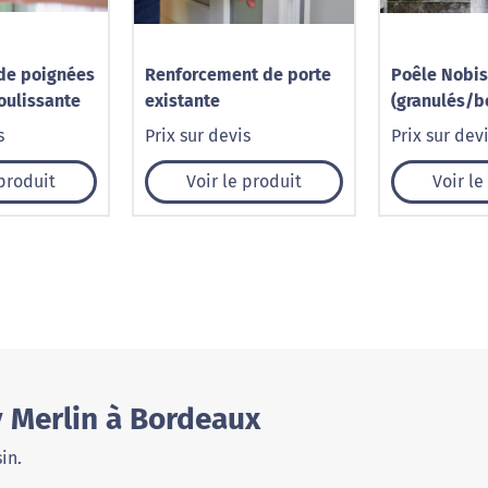
 de poignées
Renforcement de porte
Poêle Nobis
oulissante
existante
(granulés/b
puissance de
s
Prix sur devis
Prix sur dev
kw
 produit
Voir le produit
Voir le
y Merlin à Bordeaux
in.