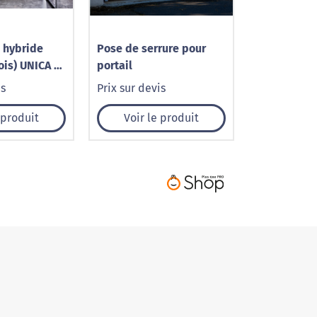
 hybride
Pose de serrure pour
ois) UNICA 10
portail
 4.6 à 10.3
is
Prix sur devis
 produit
Voir le produit