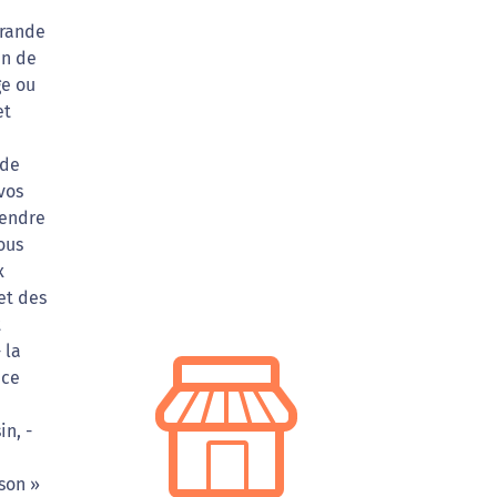
grande
in de
ge ou
et
 de
vos
rendre
ous
x
et des
t
 la
ice
n, -
son »