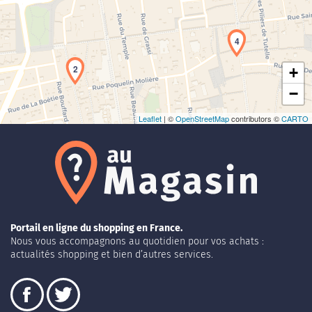
Chargement de la carte en cours...
4
2
+
−
Leaflet
| ©
OpenStreetMap
contributors ©
CARTO
Portail en ligne du shopping en France.
Nous vous accompagnons au quotidien pour vos achats :
actualités shopping et bien d’autres services.