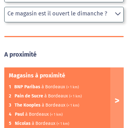
Ce magasin est il ouvert le dimanche ?
A proximité
Magasins à proximité
1
BNP Paribas
à Bordeaux
(< 1 km)
2
Pain de Sucre
à Bordeaux
(< 1 km)
3
The Kooples
à Bordeaux
(< 1 km)
4
Paul
à Bordeaux
(< 1 km)
5
Nicolas
à Bordeaux
(< 1 km)