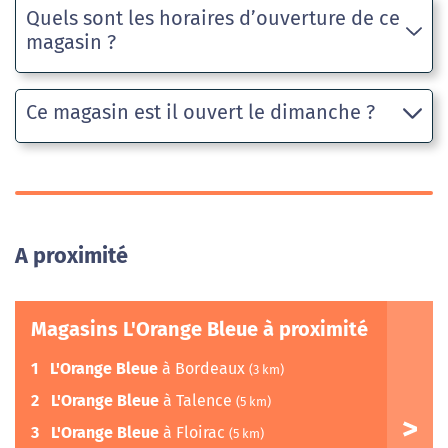
Quels sont les horaires d’ouverture de ce
magasin ?
Ce magasin est il ouvert le dimanche ?
A proximité
Magasins L'Orange Bleue à proximité
1
L'Orange Bleue
à Bordeaux
(3 km)
2
L'Orange Bleue
à Talence
(5 km)
3
L'Orange Bleue
à Floirac
(5 km)