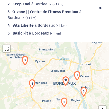
2
Keep Cool
à Bordeaux
(< 1 km)
3
O-zone || Centre de Fitness Premium
à
Bordeaux
(< 1 km)
4
Vita Liberté
à Bordeaux
(< 1 km)
5
Basic Fit
à Bordeaux
(< 1 km)
5
1
4
Chargement de la carte en cours...
3
2