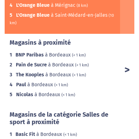
4
L'Orange Bleue
à Mérignac
(8 km)
5
L'Orange Bleue
à Saint-Médard-en-Jalles
(10
km)
Magasins à proximité
1
BNP Paribas
à Bordeaux
(< 1 km)
2
Pain de Sucre
à Bordeaux
(< 1 km)
3
The Kooples
à Bordeaux
(< 1 km)
4
Paul
à Bordeaux
(< 1 km)
5
Nicolas
à Bordeaux
(< 1 km)
Magasins de la catégorie Salles de
sport à proximité
1
Basic Fit
à Bordeaux
(< 1 km)