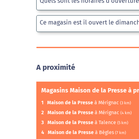
Quels sont les horaires d’ouvertur
Ce magasin est il ouvert le dimanc
A proximité
Magasins Maison de la Presse à p
1
Maison de la Presse
à Mérignac
(3 km)
2
Maison de la Presse
à Mérignac
(4 km)
3
Maison de la Presse
à Talence
(5 km)
4
Maison de la Presse
à Bègles
(7 km)