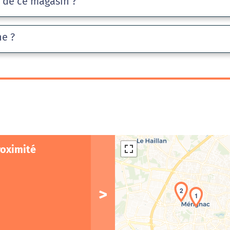
e de ce magasin ?
he ?
roximité
2
1