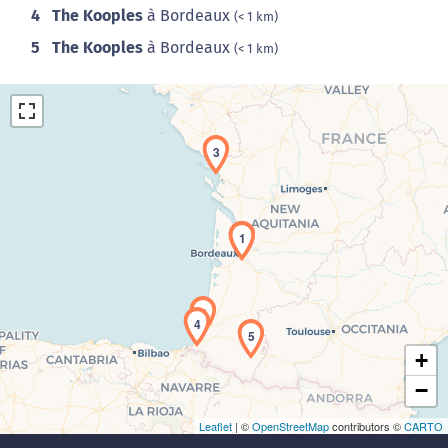
4
The Kooples
à Bordeaux
(< 1 km)
5
The Kooples
à Bordeaux
(< 1 km)
3
1
Chargement de la carte en cours...
2
4
5
+
−
Leaflet
| ©
OpenStreetMap
contributors ©
CARTO