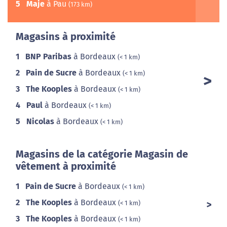
5
Maje
à Pau
(173 km)
Magasins à proximité
1
BNP Paribas
à Bordeaux
(< 1 km)
2
Pain de Sucre
à Bordeaux
(< 1 km)
3
The Kooples
à Bordeaux
(< 1 km)
4
Paul
à Bordeaux
(< 1 km)
5
Nicolas
à Bordeaux
(< 1 km)
Magasins de la catégorie Magasin de
vêtement à proximité
1
Pain de Sucre
à Bordeaux
(< 1 km)
2
The Kooples
à Bordeaux
(< 1 km)
3
The Kooples
à Bordeaux
(< 1 km)