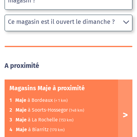
magasin ?
Ce magasin est il ouvert le dimanche ?
A proximité
Magasins Maje à proximité
1
Maje
à Bordeaux
(< 1 km)
2
Maje
à Soorts-Hossegor
(148 km)
3
Maje
à La Rochelle
(153 km)
4
Maje
à Biarritz
(170 km)