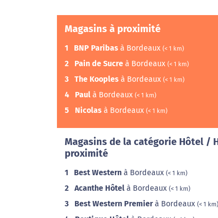
Magasins à proximité
1
BNP Paribas
à Bordeaux
(< 1 km)
2
Pain de Sucre
à Bordeaux
(< 1 km)
3
The Kooples
à Bordeaux
(< 1 km)
4
Paul
à Bordeaux
(< 1 km)
5
Nicolas
à Bordeaux
(< 1 km)
Magasins de la catégorie Hôtel /
proximité
1
Best Western
à Bordeaux
(< 1 km)
2
Acanthe Hôtel
à Bordeaux
(< 1 km)
3
Best Western Premier
à Bordeaux
(< 1 km