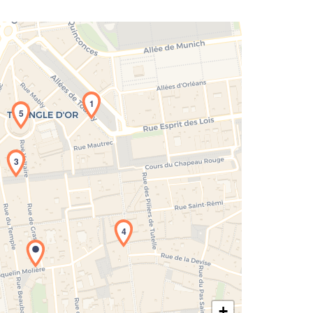
1
5
3
rgement de la carte en cours...
4
+