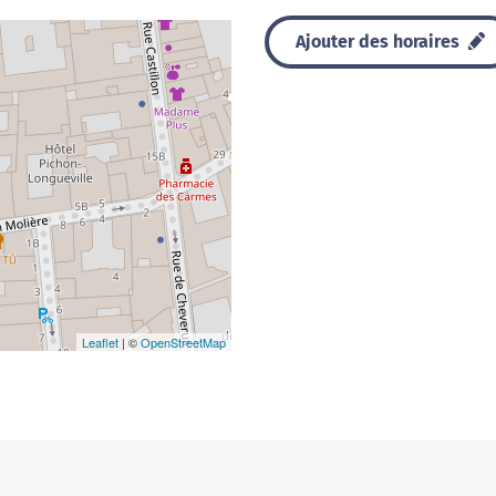
Ajouter des horaires
Leaflet
| ©
OpenStreetMap