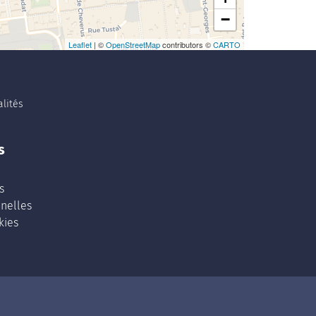
−
Leaflet
| ©
OpenStreetMap
contributors ©
CARTO
lités
s
s
nelles
kies