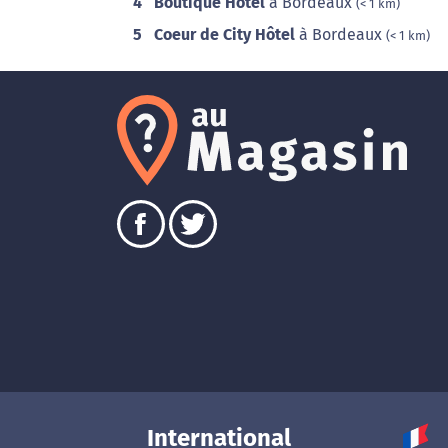
4
Boutique Hôtel
à Bordeaux
(< 1 km)
5
Coeur de City Hôtel
à Bordeaux
(< 1 km)
International