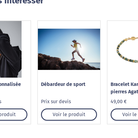
 intéresser
onnalisée
Débardeur de sport
Bracelet Kar
pierres Aga
s
Prix sur devis
49,00 €
 produit
Voir le produit
Voir le