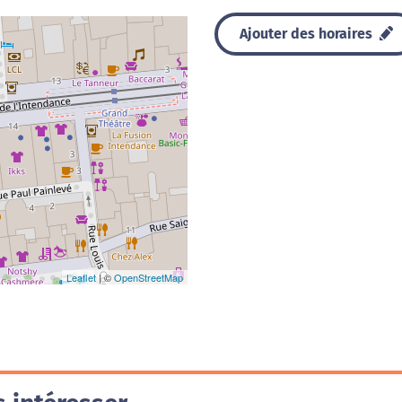
Ajouter des horaires
Leaflet
| ©
OpenStreetMap