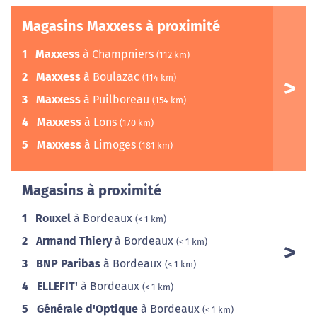
Magasins Maxxess à proximité
1
Maxxess
à Champniers
(112 km)
2
Maxxess
à Boulazac
(114 km)
3
Maxxess
à Puilboreau
(154 km)
4
Maxxess
à Lons
(170 km)
5
Maxxess
à Limoges
(181 km)
Magasins à proximité
1
Rouxel
à Bordeaux
(< 1 km)
2
Armand Thiery
à Bordeaux
(< 1 km)
3
BNP Paribas
à Bordeaux
(< 1 km)
4
ELLEFIT'
à Bordeaux
(< 1 km)
5
Générale d'Optique
à Bordeaux
(< 1 km)