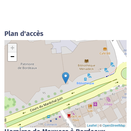
Plan d'accès
+
−
Leaflet
| ©
OpenStreetMap