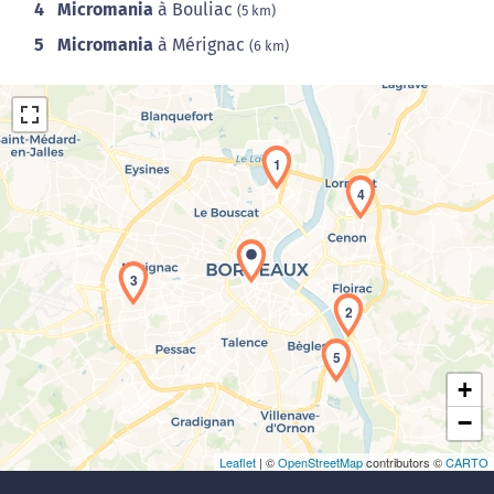
4
Micromania
à Bouliac
(5 km)
5
Micromania
à Mérignac
(6 km)
1
4
Chargement de la carte en cours...
3
2
5
+
−
Leaflet
| ©
OpenStreetMap
contributors ©
CARTO