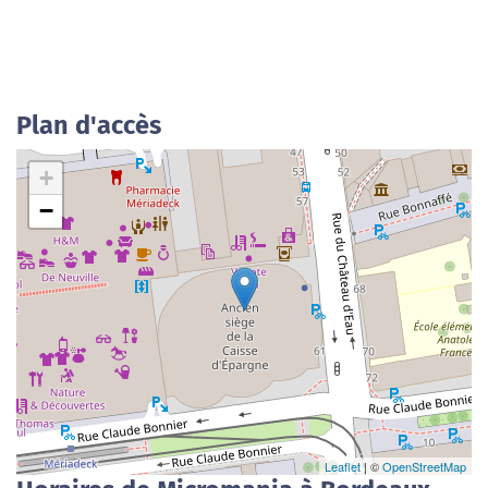
Plan d'accès
+
−
Leaflet
| ©
OpenStreetMap