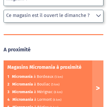
Ce magasin est il ouvert le dimanche ?
A proximité
Magasins Micromania à proximité
1
Micromania
à Bordeaux
(5 km)
2
Micromania
à Bouliac
(5 km)
3
Micromania
à Mérignac
(6 km)
4
Micromania
à Lormont
(6 km)