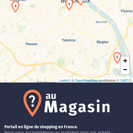
3
4
Chargement de la carte en cours...
5
+
−
Leaflet
| ©
OpenStreetMap
contributors ©
CARTO
Portail en ligne du shopping en France.
Nous vous accompagnons au quotidien pour vos achats :