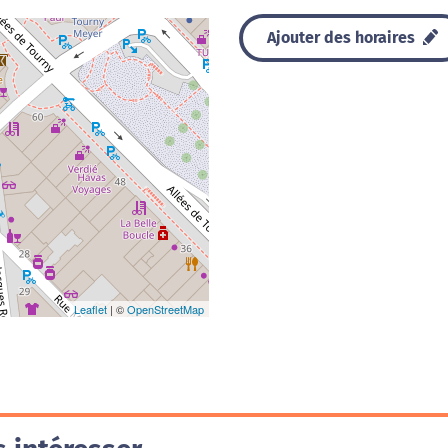
Ajouter des horaires
Leaflet
| ©
OpenStreetMap