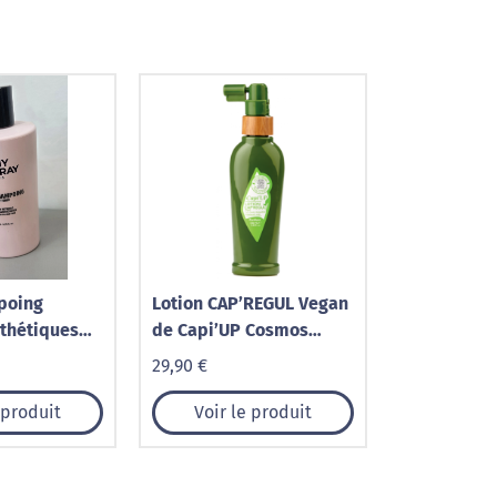
poing
Lotion CAP’REGUL Vegan
thétiques
de Capi’UP Cosmos
Natural
29,90 €
 produit
Voir le produit