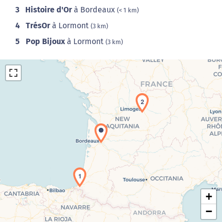
3
Histoire d'Or
à Bordeaux
(< 1 km)
4
TrésOr
à Lormont
(3 km)
5
Pop Bijoux
à Lormont
(3 km)
2
Chargement de la carte en cours...
1
+
−