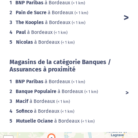
1
BNP Paribas
à Bordeaux
(< 1 km)
2
Pain de Sucre
à Bordeaux
(< 1 km)
3
The Kooples
à Bordeaux
(< 1 km)
4
Paul
à Bordeaux
(< 1 km)
5
Nicolas
à Bordeaux
(< 1 km)
Magasins de la catégorie Banques /
Assurances à proximité
1
BNP Paribas
à Bordeaux
(< 1 km)
2
Banque Populaire
à Bordeaux
(< 1 km)
3
Macif
à Bordeaux
(< 1 km)
4
Sofinco
à Bordeaux
(< 1 km)
5
Mutuelle Ociane
à Bordeaux
(< 1 km)