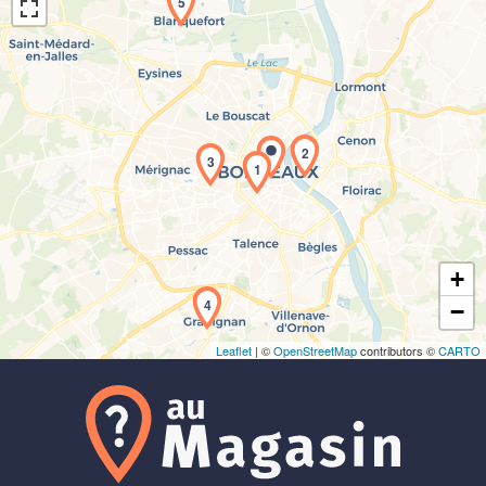
5
2
3
Chargement de la carte en cours...
1
+
4
−
Leaflet
| ©
OpenStreetMap
contributors ©
CARTO