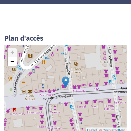
Plan d'accès
+
−
Leaflet
| ©
OpenStreetMap