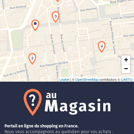
3
Chargement de la carte en cours...
4
2
+
−
Leaflet
| ©
OpenStreetMap
contributors ©
CARTO
Portail en ligne du shopping en France.
Nous vous accompagnons au quotidien pour vos achats :