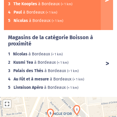
3
The Kooples
à Bordeaux
(< 1 km)
4
Paul
à Bordeaux
(< 1 km)
5
Nicolas
à Bordeaux
(< 1 km)
Magasins de la catégorie Boisson à
proximité
1
Nicolas
à Bordeaux
(< 1 km)
2
Kusmi Tea
à Bordeaux
(< 1 km)
3
Palais des Thés
à Bordeaux
(< 1 km)
4
Au Fût et à mesure
à Bordeaux
(< 1 km)
5
Livraison Apéro
à Bordeaux
(< 1 km)
1
5