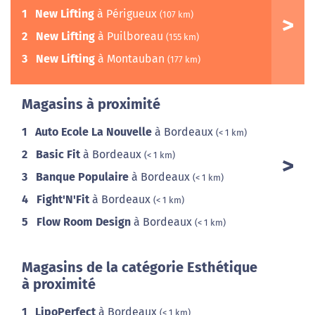
1
New Lifting
à Périgueux
(107 km)
2
New Lifting
à Puilboreau
(155 km)
3
New Lifting
à Montauban
(177 km)
Magasins à proximité
1
Auto Ecole La Nouvelle
à Bordeaux
(< 1 km)
2
Basic Fit
à Bordeaux
(< 1 km)
3
Banque Populaire
à Bordeaux
(< 1 km)
4
Fight'N'Fit
à Bordeaux
(< 1 km)
5
Flow Room Design
à Bordeaux
(< 1 km)
Magasins de la catégorie Esthétique
à proximité
1
LipoPerfect
à Bordeaux
(< 1 km)