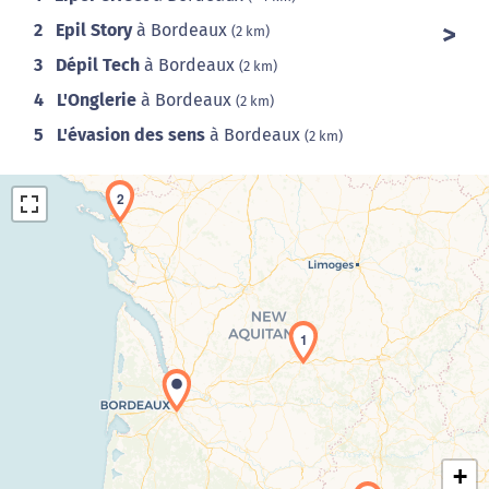
2
Epil Story
à Bordeaux
(2 km)
3
Dépil Tech
à Bordeaux
(2 km)
4
L'Onglerie
à Bordeaux
(2 km)
5
L'évasion des sens
à Bordeaux
(2 km)
2
1
Chargement de la carte en cours...
+