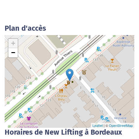
Plan d'accès
+
−
Leaflet
| ©
OpenStreetMap
Horaires de New Lifting à Bordeaux